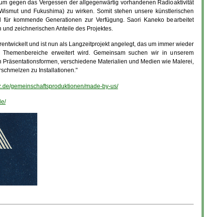
um gegen das Vergessen der allgegenwärtig vorhandenen Radioaktivität
 Wismut und Fukushima) zu wirken. Somit stehen unsere künstlerischen
 für kommende Generationen zur Verfügung. Saori Kaneko bearbeitet
n und zeichnerischen Anteile des Projektes.
entwickelt und ist nun als Langzeitprojekt angelegt, das um immer wieder
d Themenbereiche erweitert wird. Gemeinsam suchen wir in unserem
 Präsentationsformen, verschiedene Materialien und Medien wie Malerei,
rschmelzen zu Installationen."
lz.de/gemeinschaftsproduktionen/made-by-us/
de/