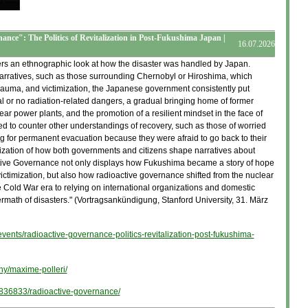
nce": The Politics of Revitalization in Post-Fukushima Japan |
16.07.2026
rs an ethnographic look at how the disaster was handled by Japan.
narratives, such as those surrounding Chernobyl or Hiroshima, which
rauma, and victimization, the Japanese government consistently put
l or no radiation-related dangers, a gradual bringing home of former
ear power plants, and the promotion of a resilient mindset in the face of
ked to counter other understandings of recovery, such as those of worried
ing for permanent evacuation because they were afraid to go back to their
ization of how both governments and citizens shape narratives about
tive Governance not only displays how Fukushima became a story of hope
victimization, but also how radioactive governance shifted from the nuclear
e Cold War era to relying on international organizations and domestic
ermath of disasters." (Vortragsankündigung, Stanford University, 31. März
u/events/radioactive-governance-politics-revitalization-post-fukushima-
phy/maxime-polleri/
9836833/radioactive-governance/