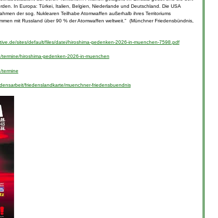
rden. In Europa: Türkei, Italien, Belgien, Niederlande und Deutschland. Die USA
ahmen der sog. Nuklearen Teilhabe Atomwaffen außerhalb ihres Territoriums
sammen mit Russland über 90 % der Atomwaffen weltweit." (Münchner Friedensbündnis,
tive.de/sites/default/files/datei/hiroshima-gedenken-2026-in-muenchen-7598.pdf
de/termine/hiroshima-gedenken-2026-in-muenchen
/termine
riedensarbeit/friedenslandkarte/muenchner-friedensbuendnis