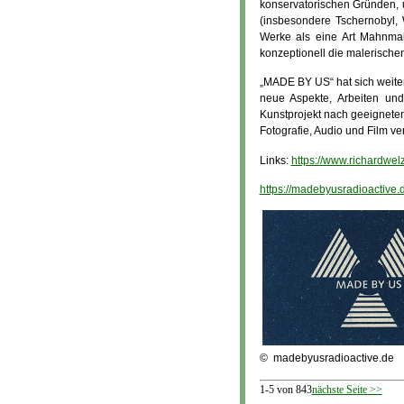
konservatorischen Gründen, 
(insbesondere Tschernobyl,
Werke als eine Art Mahnmal
konzeptionell die malerische
„MADE BY US“ hat sich weiter
neue Aspekte, Arbeiten un
Kunstprojekt nach geeigneten
Fotografie, Audio und Film ve
Links:
https://www.richardwe
https://madebyusradioactive.
© madebyusradioactive.de
1-5 von 843
nächste Seite >>