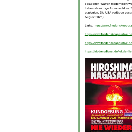
gelagerten Waffen modernisiert we
haben als einzige Atommacht im R
stationiert. Die USA verfügen zu
August 2026)
Links:
https://www.friedenskoopera
https://www.friedenskooperative.
https://www.friedenskooperative.de
https://friedensdienst.de/lokale-f