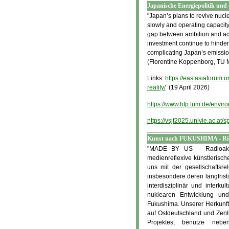
Japanische Energiepolitik un
"Japan’s plans to revive nucle
slowly and operating capacity 
gap between ambition and actua
investment continue to hinder 
complicating Japan’s emission
(Florentine Koppenborg, TU
Links:
https://eastasiaforum.o
reality/
(19 April 2026)
https://www.hfp.tum.de/enviro
https://vsjf2025.univie.ac.at/
Kunst nach FUKUSHIMA - Ric
"MADE BY US – Radioaktiv
medienreflexive künstlerisch
uns mit der gesellschaftsre
insbesondere deren langfris
interdisziplinär und interku
nuklearen Entwicklung un
Fukushima. Unserer Herkunft
auf Ostdeutschland und Zentr
Projektes, benutze neben