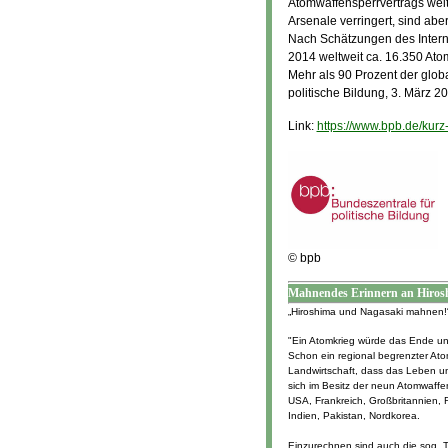
Atomwaffensperrvertrags weit 
Arsenale verringert, sind abe
Nach Schätzungen des Interna
2014 weltweit ca. 16.350 Atom
Mehr als 90 Prozent der glob
politische Bildung, 3. März 2
Link:
https://www.bpb.de/kurz
© bpb
Mahnendes Erinnern an Hirosh
„Hiroshima und Nagasaki mahnen!
"Ein Atomkrieg würde das Ende uns
Schon ein regional begrenzter At
Landwirtschaft, dass das Leben u
sich im Besitz der neun Atomwaffen
USA, Frankreich, Großbritannien, 
Indien, Pakistan, Nordkorea.
Einzurechnen sind auch die sog. Te