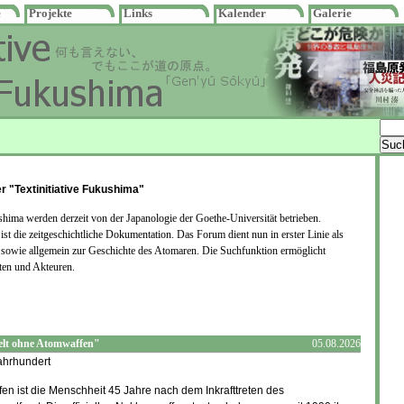
e
Projekte
Links
Kalender
Galerie
r "Textinitiative Fukushima"
ushima werden derzeit von der Japanologie der Goethe-Universität betrieben.
t die zeitgeschichtliche Dokumentation. Das Forum dient nun in erster Linie als
 sowie allgemein zur Geschichte des Atomaren. Die Suchfunktion ermöglicht
ten und Akteuren.
lt ohne Atomwaffen"
05.08.2026
ahrhundert
en ist die Menschheit 45 Jahre nach dem Inkrafttreten des