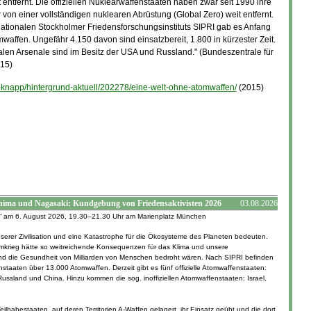
entfernt. Die offiziellen Nuklearwaffenstaaten haben zwar seit 1990 ihre
r von einer vollständigen nuklearen Abrüstung (Global Zero) weit entfernt.
tionalen Stockholmer Friedensforschungsinstituts SIPRI gab es Anfang
waffen. Ungefähr 4.150 davon sind einsatzbereit, 1.800 in kürzester Zeit.
alen Arsenale sind im Besitz der USA und Russland." (Bundeszentrale für
015)
-knapp/hintergrund-aktuell/202278/eine-welt-ohne-atomwaffen/
(2015)
ima und Nagasaki: Kundgebung von Friedensaktivisten 2026
03.08.2026
“ am 6. August 2026, 19.30–21.30 Uhr am Marienplatz München
erer Zivilisation und eine Katastrophe für die Ökosysteme des Planeten bedeuten.
omkrieg hätte so weitreichende Konsequenzen für das Klima und unsere
nd die Gesundheit von Milliarden von Menschen bedroht wären. Nach SIPRI befinden
staaten über 13.000 Atomwaffen. Derzeit gibt es fünf offizielle Atomwaffenstaaten:
Russland und China. Hinzu kommen die sog. inoffiziellen Atomwaffenstaaten: Israel,
ilhabestaaten, auf deren Territorien A-Waffen gelagert, ihr Einsatz geübt und die dort