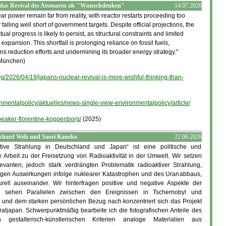
d das Revival des Atomaren als "Wunschdenken"
14.07.2026
ar power remain far from reality, with reactor restarts proceeding too
falling well short of government targets. Despite official projections, the
l progress is likely to persist, as structural constraints and limited
expansion. This shortfall is prolonging reliance on fossil fuels,
s reduction efforts and undermining its broader energy strategy."
 München)
rg/2026/04/19/japans-nuclear-revival-is-more-wishful-thinking-than-
nmentalpolicy/aktuelles/news-single-view-environmentalpolicy/article/
speaker-florentine-koppenborg/
(2025)
hard Welz und Saori Kaneko
22.06.2026
e Strahlung in Deutschland und Japan“ ist eine politische und
e Arbeit zu der Freisetzung von Radioaktivität in der Umwelt. Wir setzen
levanten, jedoch stark verdrängten Problematik radioaktiver Strahlung,
tigen Auswirkungen infolge nuklearer Katastrophen und des Uranabbaus,
lturell auseinander. Wir hinterfragen positive und negative Aspekte der
d sehen Parallelen zwischen den Ereignissen in Tschernobyl und
 und dem starken persönlichen Bezug nach konzentriert sich das Projekt
aljapan. Schwerpunktmäßig bearbeite ich die fotografischen Anteile des
 gestalterisch-künstlerischen Kriterien analoge Materialien aus