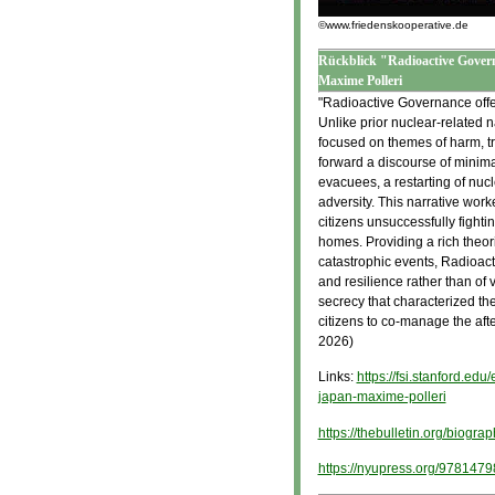
©www.friedenskooperative.de
Rückblick "Radioactive Governa
Maxime Polleri
"Radioactive Governance offe
Unlike prior nuclear-related 
focused on themes of harm, t
forward a discourse of minima
evacuees, a restarting of nucl
adversity. This narrative wor
citizens unsuccessfully fight
homes. Providing a rich theor
catastrophic events, Radioac
and resilience rather than of 
secrecy that characterized th
citizens to co-manage the aft
2026)
Links:
https://fsi.stanford.ed
japan-maxime-polleri
https://thebulletin.org/biogra
https://nyupress.org/978147